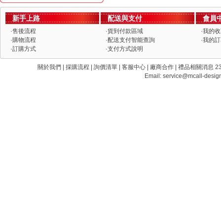
新手上路
配送與支付
會員
·
售後流程
·
貨到付款區域
·
我的收
·
購物流程
·
配送支付智能查詢
·
我的訂
·
訂購方式
·
支付方式說明
關於我們 | 採購流程 | 詢價清單 | 客服中心 | 廠商合作 | 禮品相關消息 235 新
Email:
service@mcall-desig