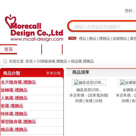
您好
禮品
|
贈品
|
禮贈品
|
促銷贈品
|
廣
首頁
關於我們
留言板
目前位置:
首頁
>
USB隨身碟,禮贈品
>
精品碟,禮贈品
商品清單
商品分類
所有分類
名片隨身碟,禮贈品
旋轉碟,禮贈品
鑰匙造型USB...
金礦碟,禮
本店售價：(請來電詢價)
本店售價：(
人氣碟,禮贈品
詢價
|
收藏
|
比較
詢價
|
收
瓷碟,禮贈品
特殊碟,禮贈品
筆型隨身碟,禮贈品
精品碟,禮贈品