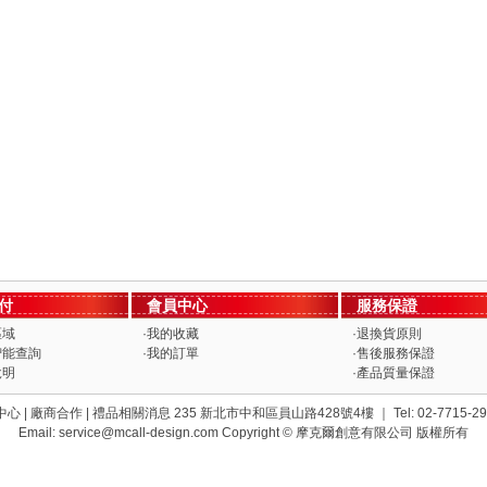
付
會員中心
服務保證
區域
·
我的收藏
·
退換貨原則
智能查詢
·
我的訂單
·
售後服務保證
說明
·
產品質量保證
 | 廠商合作 | 禮品相關消息 235 新北市中和區員山路428號4樓 ｜ Tel: 02-7715-2958分機
Email:
service@mcall-design.com
Copyright © 摩克爾創意有限公司 版權所有