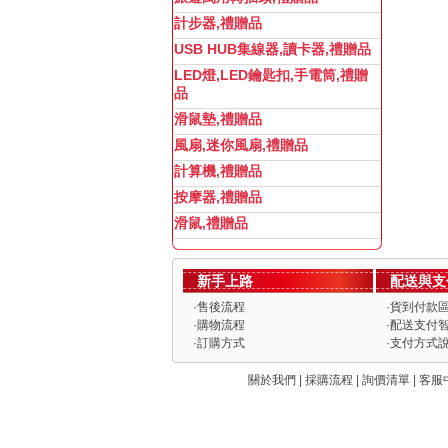
計步器,禮贈品
USB HUB集線器,讀卡器,禮贈品
LED燈,LED鑰匙扣,手電筒,禮贈
品
滑鼠墊,禮贈品
風扇,迷你風扇,禮贈品
計算機,禮贈品
按摩器,禮贈品
滑鼠,禮贈品
新手上路
配送與支
·
售後流程
·
貨到付款
·
購物流程
·
配送支付
·
訂購方式
·
支付方式
關於我們 | 採購流程 | 詢價清單 | 客服中心