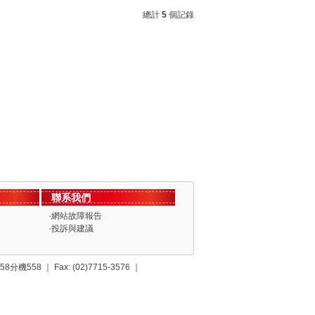
總計
5
個記錄
聯系我們
·
網站故障報告
·
投訴與建議
558 ｜ Fax: (02)7715-3576 ｜