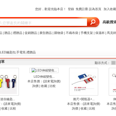
您好，歡迎光臨本店！
登錄
免費註冊
設為首頁
加入收藏
品
|
贈品
|
禮贈品
|
促銷贈品
|
廣告贈品
|
購物袋
|
不織布袋
|
手機支架
|
保溫杯
|
馬克
,LED鑰匙扣,手電筒,禮贈品
清單
顯示方式：
LED伸縮變焦...
本店售價：(請來電詢價)
詢價
|
收藏
|
比較
D迷你鑰匙...
捲尺+開瓶器+...
伸
：(請來電詢價)
本店售價：(請來電詢價)
本店售
|
收藏
|
比較
詢價
|
收藏
|
比較
詢