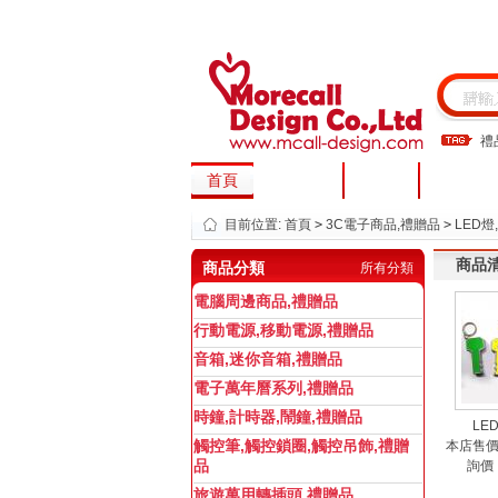
禮
首頁
關於我們
留言板
目前位置:
首頁
>
3C電子商品,禮贈品
>
LED燈
商品
商品分類
所有分類
電腦周邊商品,禮贈品
行動電源,移動電源,禮贈品
音箱,迷你音箱,禮贈品
電子萬年曆系列,禮贈品
時鐘,計時器,鬧鐘,禮贈品
LE
觸控筆,觸控鎖圈,觸控吊飾,禮贈
本店售價
品
詢價
旅遊萬用轉插頭,禮贈品