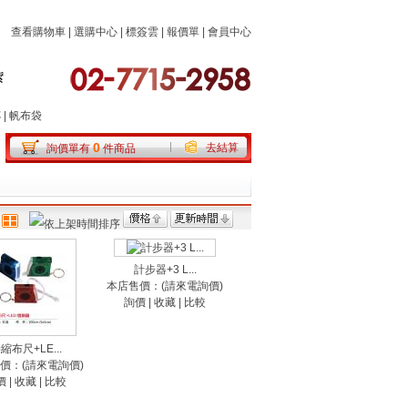
查看購物車
|
選購中心
|
標簽雲
|
報價單
|
會員中心
杯
|
帆布袋
0
去結算
詢價單有
件商品
計步器+3 L...
本店售價：(請來電詢價)
詢價
|
收藏
|
比較
縮布尺+LE...
價：(請來電詢價)
價
|
收藏
|
比較