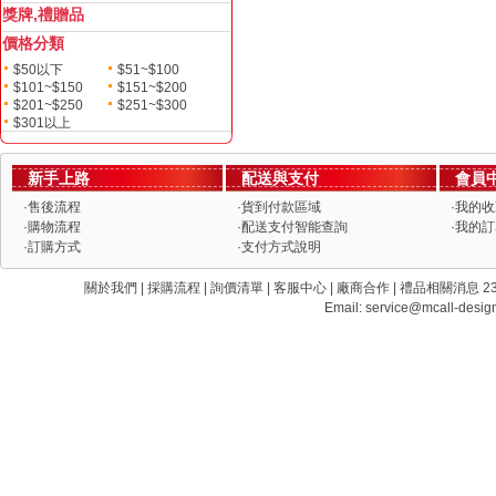
獎牌,禮贈品
價格分類
$50以下
$51~$100
$101~$150
$151~$200
$201~$250
$251~$300
$301以上
新手上路
配送與支付
會員
·
售後流程
·
貨到付款區域
·
我的收
·
購物流程
·
配送支付智能查詢
·
我的訂
·
訂購方式
·
支付方式說明
關於我們 | 採購流程 | 詢價清單 | 客服中心 | 廠商合作 | 禮品相關消息 235 新
Email:
service@mcall-desig