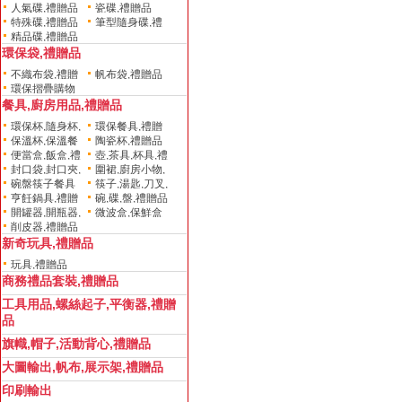
人氣碟,禮贈品
瓷碟,禮贈品
贈品
特殊碟,禮贈品
筆型隨身碟,禮
精品碟,禮贈品
贈品
環保袋,禮贈品
不織布袋,禮贈
帆布袋,禮贈品
環保摺疊購物
品
餐具,廚房用品,禮贈品
袋,造型款,禮贈品
環保杯,隨身杯,
環保餐具,禮贈
保溫杯,保溫餐
陶瓷杯,禮贈品
水壺,禮贈品
品
便當盒,飯盒,禮
壺,茶具,杯具,禮
具,禮贈品
封口袋,封口夾,
圍裙,廚房小物,
贈品
贈品
碗盤筷子餐具
筷子,湯匙,刀叉,
密封袋,禮贈品
禮贈品
亨飪鍋具,禮贈
碗,碟,盤,禮贈品
組,禮贈品
禮贈品
開罐器,開瓶器,
微波盒,保鮮盒
品
削皮器,禮贈品
禮贈品
卡,禮贈品
新奇玩具,禮贈品
玩具,禮贈品
商務禮品套裝,禮贈品
工具用品,螺絲起子,平衡器,禮贈
品
旗幟,帽子,活動背心,禮贈品
大圖輸出,帆布,展示架,禮贈品
印刷輸出