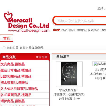
您好
禮品
|
贈品
|
禮贈品
|
促銷贈品
|
廣
首頁
關於我們
留言板
目前位置:
首頁
>
獎牌,禮贈品
商品清單
商品分類
所有分類
文具商品,禮贈品
水晶獎牌獎
生活日常用品,禮贈品
本店售價：(
LED相關商品,禮贈品
詢價
|
收
禮盒類商品,禮贈品
各大知名品牌商品,禮贈品
水晶獎牌獎盃-...
本店售價：(請來電詢價)
各式筆類商品,禮贈品
詢價
|
收藏
|
比較
環保商品,禮贈品