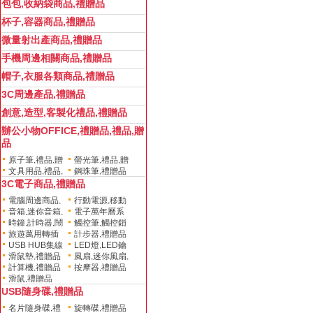
包包,收納袋商品,禮贈品
杯子,容器商品,禮贈品
微量射出產商品,禮贈品
手機周邊相關商品,禮贈品
帽子,衣服各類商品,禮贈品
3C周邊產品,禮贈品
創意,造型,客製化禮品,禮贈品
辦公小物OFFICE,禮贈品,禮品,贈
品
原子筆,禮品,贈
螢光筆,禮品,贈
文具用品,禮品,
鋼珠筆,禮贈品
品,禮贈品
品,禮贈品
3C電子商品,禮贈品
贈品,禮贈品,促銷
贈品
電腦周邊商品,
行動電源,移動
音箱,迷你音箱,
電子萬年曆系
禮贈品
電源,禮贈品
時鐘,計時器,鬧
觸控筆,觸控鎖
禮贈品
列,禮贈品
旅遊萬用轉插
計步器,禮贈品
鐘,禮贈品
圈,觸控吊飾,禮贈
USB HUB集線
LED燈,LED鑰
頭,禮贈品
品
滑鼠墊,禮贈品
風扇,迷你風扇,
器,讀卡器,禮贈品
匙扣,手電筒,禮贈
計算機,禮贈品
按摩器,禮贈品
禮贈品
品
滑鼠,禮贈品
USB隨身碟,禮贈品
名片隨身碟,禮
旋轉碟,禮贈品