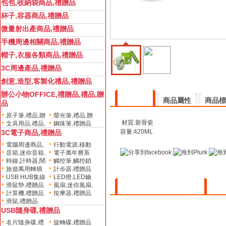
包包,收納袋商品,禮贈品
杯子,容器商品,禮贈品
微量射出產商品,禮贈品
手機周邊相關商品,禮贈品
帽子,衣服各類商品,禮贈品
3C周邊產品,禮贈品
創意,造型,客製化禮品,禮贈品
辦公小物OFFICE,禮贈品,禮品,贈
商品描述
商品屬性
商品標
品
原子筆,禮品,贈
螢光筆,禮品,贈
材質:新骨瓷
文具用品,禮品,
鋼珠筆,禮贈品
品,禮贈品
品,禮贈品
容量:420ML
3C電子商品,禮贈品
贈品,禮贈品,促銷
贈品
電腦周邊商品,
行動電源,移動
音箱,迷你音箱,
電子萬年曆系
禮贈品
電源,禮贈品
時鐘,計時器,鬧
觸控筆,觸控鎖
禮贈品
列,禮贈品
旅遊萬用轉插
計步器,禮贈品
鐘,禮贈品
圈,觸控吊飾,禮贈
USB HUB集線
LED燈,LED鑰
頭,禮贈品
品
滑鼠墊,禮贈品
風扇,迷你風扇,
器,讀卡器,禮贈品
匙扣,手電筒,禮贈
購買記錄(近期成交數量
0
)
計算機,禮贈品
按摩器,禮贈品
禮贈品
品
滑鼠,禮贈品
USB隨身碟,禮贈品
名片隨身碟,禮
旋轉碟,禮贈品