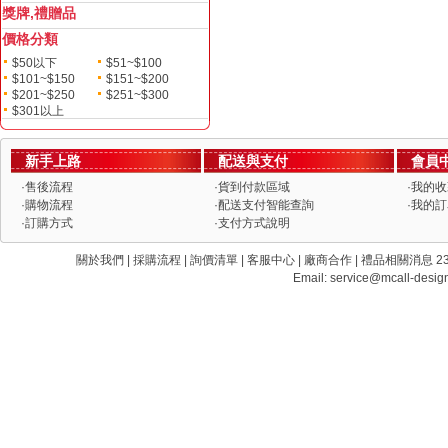
獎牌,禮贈品
價格分類
$50以下
$51~$100
$101~$150
$151~$200
$201~$250
$251~$300
$301以上
新手上路
配送與支付
會員
·
售後流程
·
貨到付款區域
·
我的收
·
購物流程
·
配送支付智能查詢
·
我的訂
·
訂購方式
·
支付方式說明
關於我們 | 採購流程 | 詢價清單 | 客服中心 | 廠商合作 | 禮品相關消息 235 新
Email:
service@mcall-desig