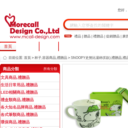
您好
禮品
|
贈品
|
禮贈品
|
促銷贈品
|
廣
首頁
關於我們
留言板
目前位置:
首頁
>
杯子,容器商品,禮贈品
>
SNOOPY史努比湯杯(E款),禮贈品,禮
商品分類
所有分類
文具商品,禮贈品
生活日常用品,禮贈品
LED相關商品,禮贈品
禮盒類商品,禮贈品
各大知名品牌商品,禮贈品
各式筆類商品,禮贈品
環保商品,禮贈品