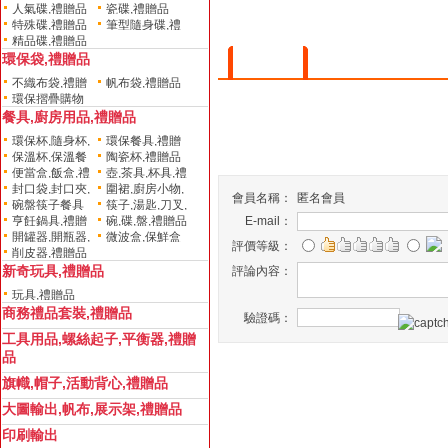
人氣碟,禮贈品
瓷碟,禮贈品
贈品
特殊碟,禮贈品
筆型隨身碟,禮
精品碟,禮贈品
贈品
環保袋,禮贈品
會員評論
不織布袋,禮贈
帆布袋,禮贈品
環保摺疊購物
品
餐具,廚房用品,禮贈品
袋,造型款,禮贈品
環保杯,隨身杯,
環保餐具,禮贈
保溫杯,保溫餐
陶瓷杯,禮贈品
水壺,禮贈品
品
便當盒,飯盒,禮
壺,茶具,杯具,禮
具,禮贈品
封口袋,封口夾,
圍裙,廚房小物,
贈品
贈品
會員名稱：
匿名會員
碗盤筷子餐具
筷子,湯匙,刀叉,
密封袋,禮贈品
禮贈品
亨飪鍋具,禮贈
碗,碟,盤,禮贈品
E-mail：
組,禮贈品
禮贈品
開罐器,開瓶器,
微波盒,保鮮盒
品
評價等級：
削皮器,禮贈品
禮贈品
卡,禮贈品
新奇玩具,禮贈品
評論內容：
玩具,禮贈品
商務禮品套裝,禮贈品
驗證碼：
工具用品,螺絲起子,平衡器,禮贈
品
旗幟,帽子,活動背心,禮贈品
大圖輸出,帆布,展示架,禮贈品
印刷輸出